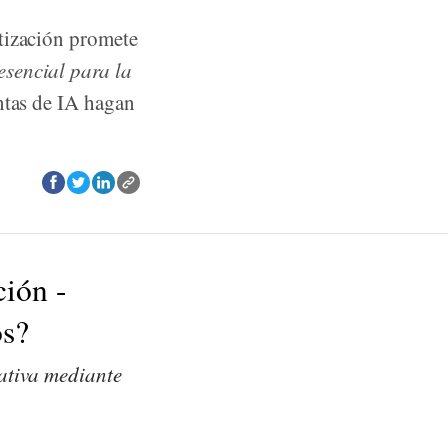
tización promete
sencial para la
ntas de IA hagan
ción -
os?
rativa mediante