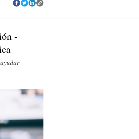
ión -
ica
n ayudar